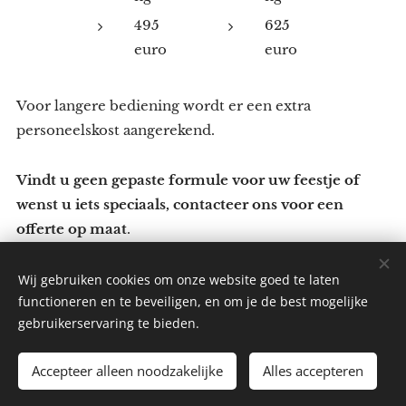
495
625
euro
euro
Voor langere bediening wordt er een extra
personeelskost aangerekend.
Vindt u geen gepaste formule voor uw feestje of
wenst u iets speciaals, contacteer ons voor een
offerte op maat
.
Wij gebruiken cookies om onze website goed te laten
functioneren en te beveiligen, en om je de best mogelijke
gebruikerservaring te bieden.
Melvinn's Ice Cream By Smash Cafe - Leopoldstraat 32-
Blankenberge - +32494876338
Accepteer alleen noodzakelijke
Alles accepteren
Info@melvinnsicecream.be
Cookies