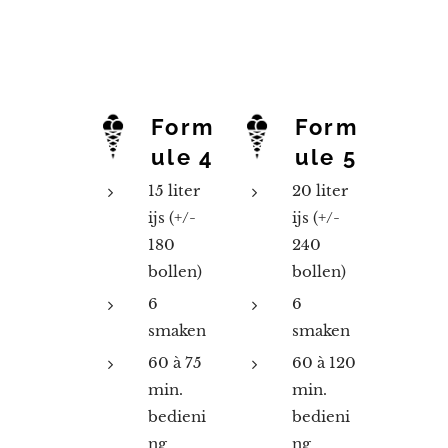
Form
Form
ule 4
ule 5
15 liter
20 liter
ijs (+/-
ijs (+/-
180
240
bollen)
bollen)
6
6
smaken
smaken
60 à 75
60 à 120
min.
min.
bedieni
bedieni
ng
ng