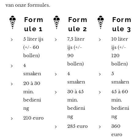
van onze formules.
Form
Form
Form
ule 1
ule 2
ule 3
5 liter ijs
7,5 liter
10 liter
(+/- 60
ijs (+/-
ijs (+/-
bollen)
90
120
bollen)
bollen)
4
smaken
4
5
smaken
smaken
20 à 30
min.
30 à 45
45 à 60
bedieni
min.
min.
ng
bedieni
bedieni
ng
ng
210 euro
285 euro
360
euro